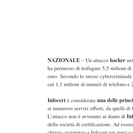
NAZIONALE
hacker
– Un attacco
nei
ha permesso di trafugare 5,5 milioni di 
euro. Secondo lo stesso cybercriminale c
cui 1,1 milioni di numeri di telefono e 2
Infocert
una delle princi
è considerata
ai numerosi servizi offerti, da quelli di 
In
L’attacco non è avvenuto ai danni di
della società di certificazione. Ad esse
chiesto assistenza a Infocert nei mesi sc