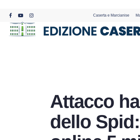
Skip
to
Caserta e Marcianise
Ma
main
facebook
youtube
instagram
content
Attacco ha
dello Spid: