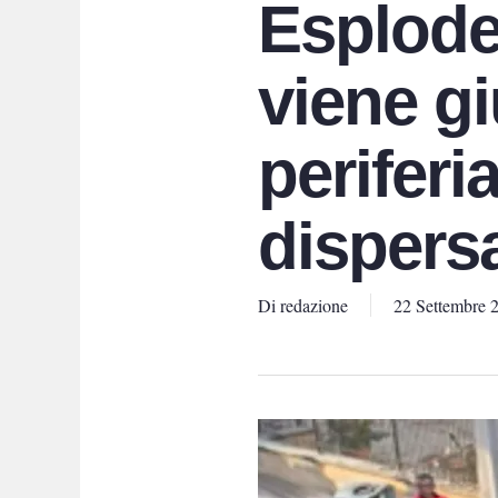
Esplode
viene gi
periferi
dispers
Di
redazione
22 Settembre 