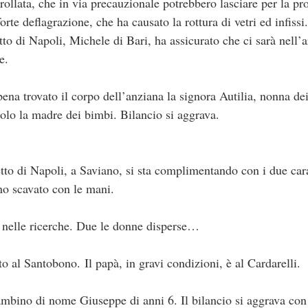
crollata, che in via precauzionale potrebbero lasciare per la pr
orte deflagrazione, che ha causato la rottura di vetri ed infissi
etto di Napoli, Michele di Bari, ha assicurato che ci sarà nell’
e.
pena trovato il corpo dell’anziana la signora Autilia, nonna d
olo la madre dei bimbi. Bilancio si aggrava.
etto di Napoli, a Saviano, si sta complimentando con i due cara
no scavato con le mani.
 nelle ricerche. Due le donne disperse…
ato al Santobono. Il papà, in gravi condizioni, è al Cardarelli.
mbino di nome Giuseppe di anni 6. Il bilancio si aggrava con