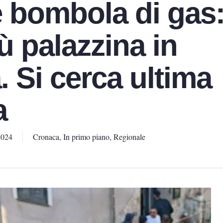
 bombola di gas
ù palazzina in
a. Si cerca ultima
a
2024
Cronaca
,
In primo piano
,
Regionale