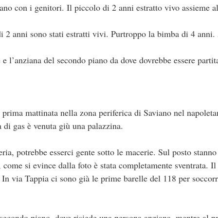
no con i genitori. Il piccolo di 2 anni estratto vivo assieme a
2 anni sono stati estratti vivi. Purtroppo la bimba di 4 anni. A
e l’anziana del secondo piano da dove dovrebbe essere partita
rima mattinata nella zona periferica di Saviano nel napoleta
 di gas è venuta giù una palazzina.
ria, potrebbe esserci gente sotto le macerie. Sul posto stanno
a, come si evince dalla foto è stata completamente sventrata. Il 
. In via Tappia ci sono già le prime barelle del 118 per soccor
secondo piano, dove risiede una persona anziana, mentre al p