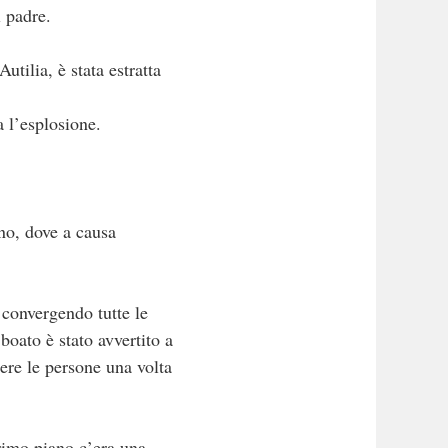
l padre.
utilia, è stata estratta
 l’esplosione.
no, dove a causa
 convergendo tutte le
boato è stato avvertito a
rere le persone una volta
rimo piano c’era una