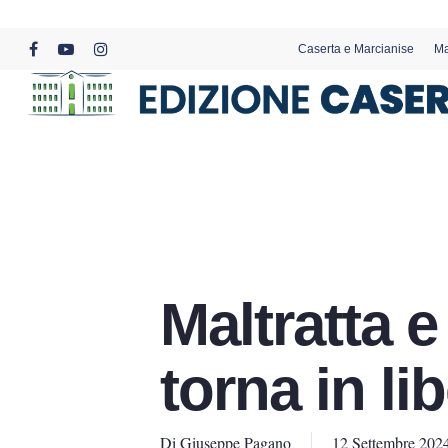
Skip
to
Caserta e Marcianise
Ma
main
facebook
youtube
instagram
content
Maltratta e
torna in li
Di
Giuseppe Pagano
12 Settembre 202