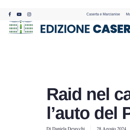
Skip
to
Caserta e Marcianise
Ma
main
facebook
youtube
instagram
content
Raid nel c
l’auto del
Di
Daniela Devecchi
28 Agosto 2024