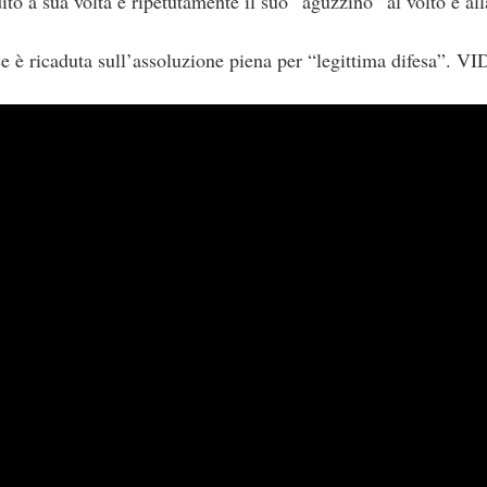
ito a sua volta e ripetutamente il suo “aguzzino” al volto e all
ice è ricaduta sull’assoluzione piena per “legittima difesa”. V