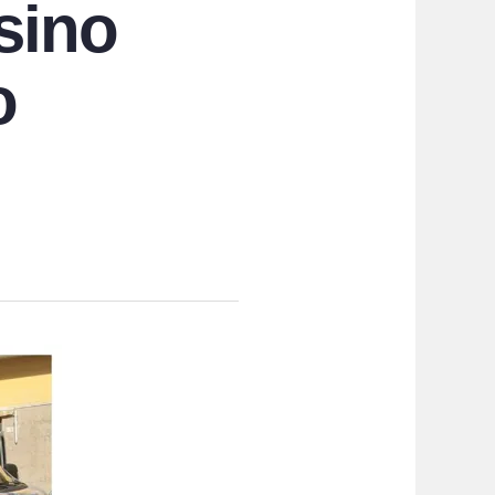
isino
o