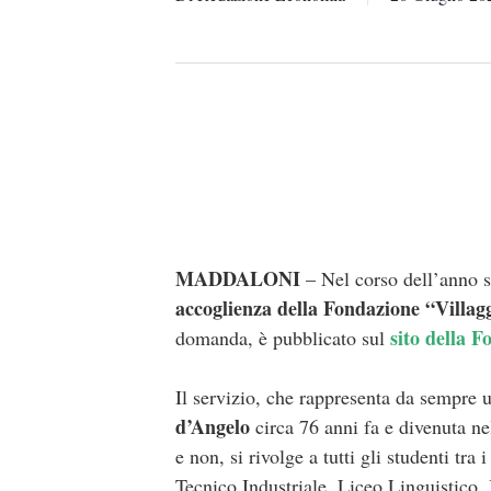
MADDALONI
– Nel corso dell’anno sc
accoglienza della Fondazione “
Villag
sito della 
domanda, è pubblicato sul
Il servizio, che rappresenta da sempre u
d’Angelo
circa 76 anni fa e divenuta n
e non, si rivolge a tutti gli studenti tra
Tecnico Industriale, Liceo Linguistico, 