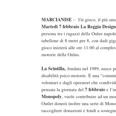
MARCIANISE
– Un gioco, il più amat
Martedì 7 febbraio La Reggia Design
persona tra i ragazzi della Onlus napo
tabellone di 8 metri per 8, con dadi giga
gioco inizierà alle ore 11:00 al comples
motorie della Onlus.
La Scintilla,
fondata nel 1989, nasce per
disabilità psico-motorie. È una “comunit
volontari e dagli operatori che condivid
7 febbraio
pensata la giornata del
e l’
Monopoly
, vuole contribuire ad un m
Outlet donerà inoltre una serie di Monop
raccogliere donazioni e fondi a sostegno 