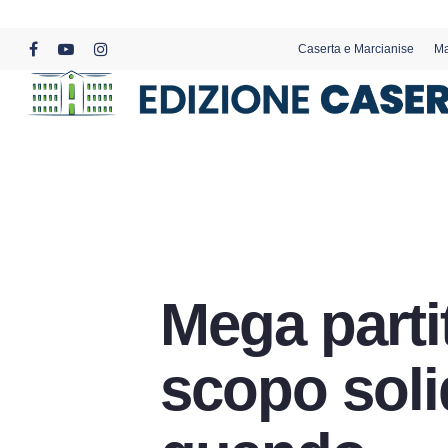
Skip
to
Caserta e Marcianise
Ma
main
facebook
youtube
instagram
content
Mega parti
scopo soli