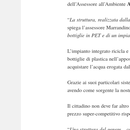
A
dell’Assessore all’Ambiente
“
La struttura, realizzata dall
spiega l’assessore Marrandin
bottiglie in PET e di un impia
L’impianto integrato ricicla e 
bottiglie di plastica nell’app
acquistare l’acqua erogata dal
Grazie ai suoi particolari sist
avendo come sorgente la nost
Il cittadino non deve far altr
prezzo super-competitivo rispe
“
Una struttura del genere –
c