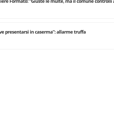
gliere Formato: “Giuste le multe, ma il comune controlli 
eve presentarsi in caserma”: allarme truffa