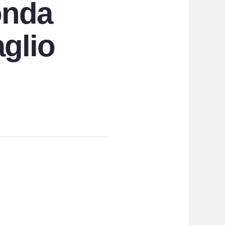
onda
aglio