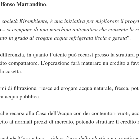
lfonso Marrandino
.
a società Kirambiente, è una iniziativa per migliorare il proge
o
– si compone di una macchina automatica che consente la ri
nto in grado di erogare acqua refrigerata liscia e gasata
”.
diff­erenzia, in quanto l’utente può recarsi presso la struttura 
osito compattatore. L’operazione farà maturare un credito a fav
la casetta.
emi di filtrazione, riesce ad erogare acqua naturale, fresca, po
ra acqua pubblica.
o che recarsi alla Casa dell’Acqua con dei contenitori vuoti, a
tto ai normali prezzi di mercato, potendo sfruttare il credito 
onclude Marrandino
– riduce l’uso della plastica e garantisce