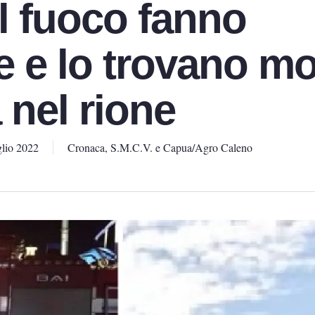
el fuoco fanno
e e lo trovano mo
 nel rione
lio 2022
Cronaca
,
S.M.C.V. e Capua/Agro Caleno