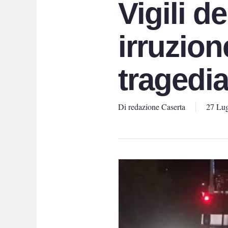
Vigili d
irruzion
tragedia
Di
redazione Caserta
27 Lug