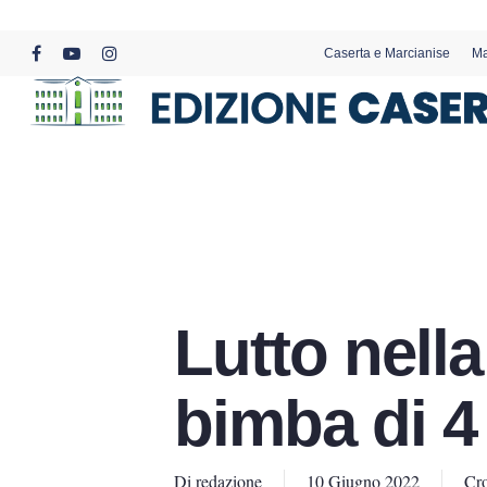
Skip
to
Caserta e Marcianise
Ma
main
facebook
youtube
instagram
content
Lutto nella
bimba di 4
Di
redazione
10 Giugno 2022
Cr