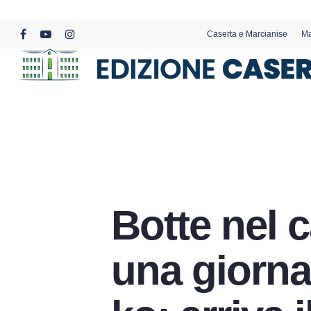
Skip
to
Caserta e Marcianise
Ma
main
facebook
youtube
instagram
content
Botte nel c
una giorna