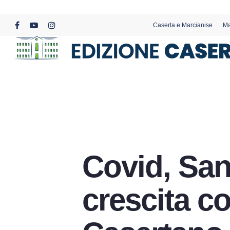
Skip
to
Caserta e Marcianise
Ma
main
facebook
youtube
instagram
content
Covid, San
crescita co