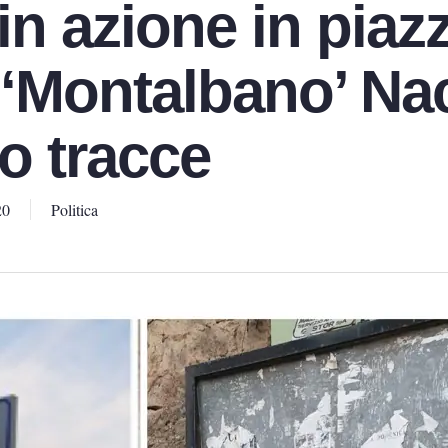
in azione in piaz
, ‘Montalbano’ Na
ro tracce
20
Politica