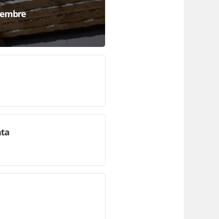
ttembre
ata