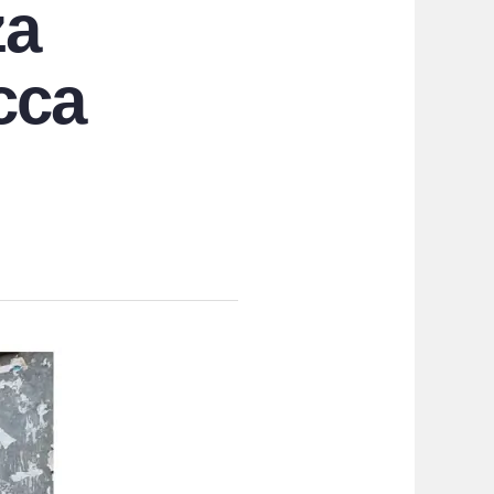
za
cca