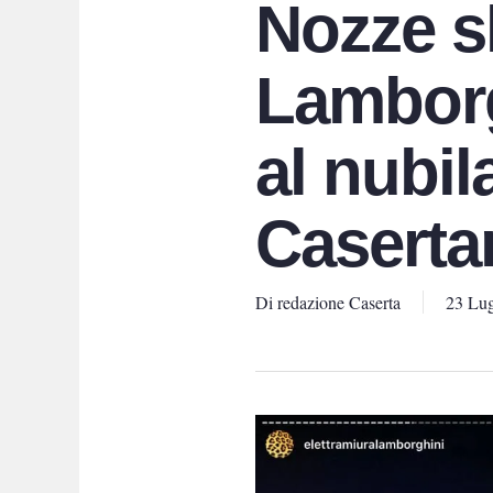
Nozze s
Lamborg
al nubil
Caserta
Di
redazione Caserta
23 Lug