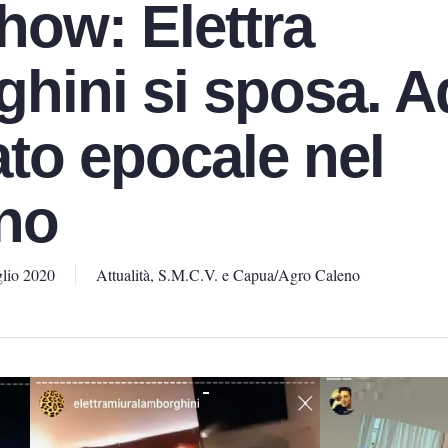
how: Elettra
hini si sposa. A
ato epocale nel
no
lio 2020
Attualità
,
S.M.C.V. e Capua/Agro Caleno