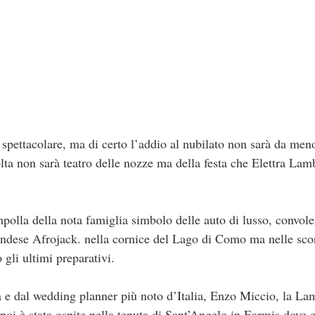
ettacolare, ma di certo l’addio al nubilato non sarà da me
lta non sarà teatro delle nozze ma della festa che Elettra Lam
mpolla della nota famiglia simbolo delle auto di lusso, convol
andese Afrojack. nella cornice del Lago di Como ma nelle scors
gli ultimi preparativi.
a e dal wedding planner più noto d’Italia, Enzo Miccio, la Lam
 poi è stata ospite nella tenuta di Sant’Angelo in Formis dove c