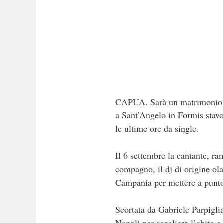
CAPUA. Sarà un matrimonio sp
a Sant’Angelo in Formis stavo
le ultime ore da single.
Il 6 settembre la cantante, ra
compagno, il dj di origine ol
Campania per mettere a punto 
Scortata da Gabriele Parpigli
Napoli per scegliere l’abito e