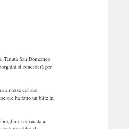
no. Tenuta San Domenico
borghini si concederà per
erà a nozze col suo
e ore ha fatto un blitz in
borghini si è recata a
i sarà un addio al