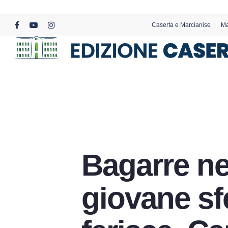
Skip
to
Caserta e Marcianise
Ma
main
facebook
youtube
instagram
content
Bagarre ne
giovane sf