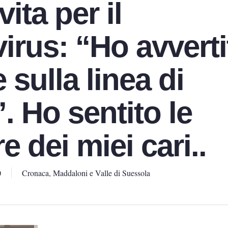
 vita per il
irus: “Ho avverti
 sulla linea di
. Ho sentito le
e dei miei cari..
0
Cronaca
,
Maddaloni e Valle di Suessola