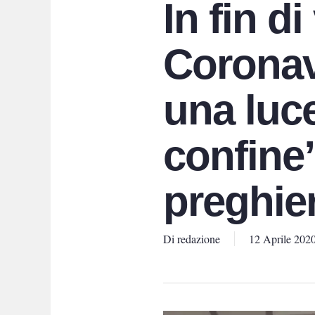
In fin di
Coronav
una luce
confine”
preghier
Di
redazione
12 Aprile 202