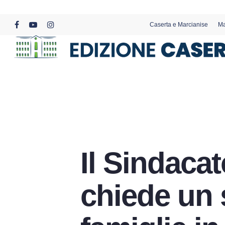
Skip
to
Caserta e Marcianise
Ma
main
facebook
youtube
instagram
content
Il Sindacat
chiede un 