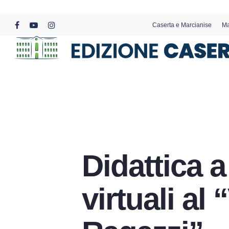
Skip
to
Caserta e Marcianise
Ma
main
facebook
youtube
instagram
content
Didattica a
virtuali al 