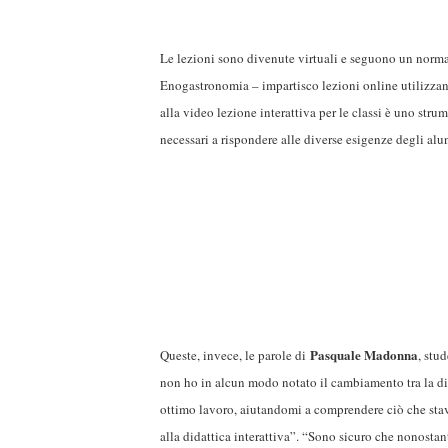
Le lezioni sono divenute virtuali e seguono un normal
Enogastronomia – impartisco lezioni online utilizzan
alla video lezione interattiva per le classi è uno stru
necessari a rispondere alle diverse esigenze degli alu
Pasquale Madonna
Queste, invece, le parole di
, stu
non ho in alcun modo notato il cambiamento tra la dida
ottimo lavoro, aiutandomi a comprendere ciò che stav
alla didattica interattiva
”. “
Sono sicuro che nonostante