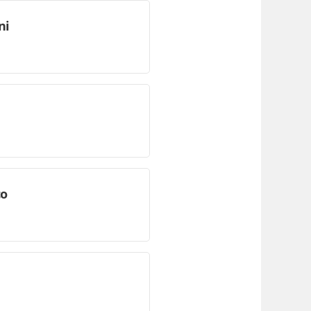
ni
co