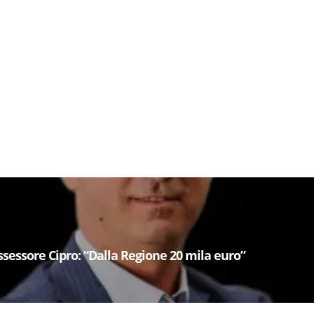
’assessore Cipro: “Dalla Regione 20 mila euro”