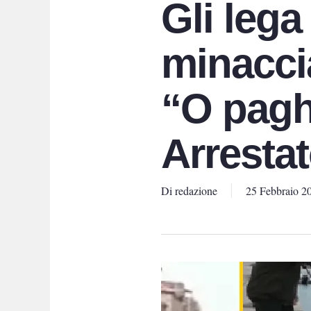
Gli lega
minaccia
“O paghi
Arresta
Di
redazione
25 Febbraio 2