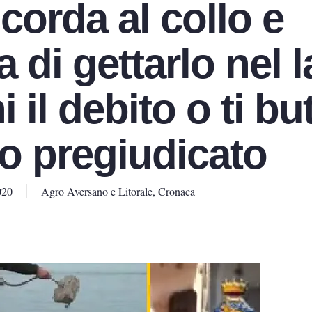
 corda al collo e
 di gettarlo nel 
 il debito o ti bu
to pregiudicato
020
Agro Aversano e Litorale
,
Cronaca