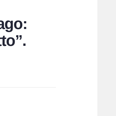
lago:
tto”.