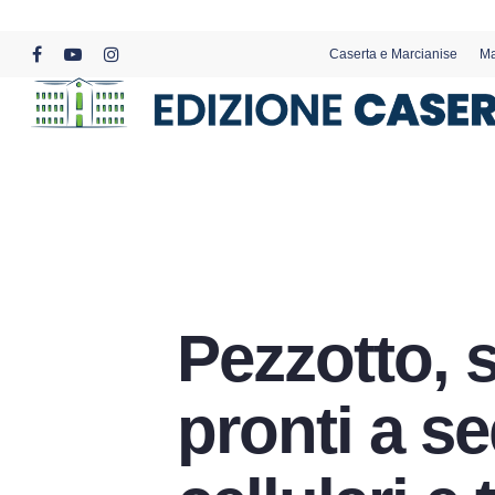
Skip
to
Caserta e Marcianise
Ma
main
facebook
youtube
instagram
content
Pezzotto, 
pronti a s