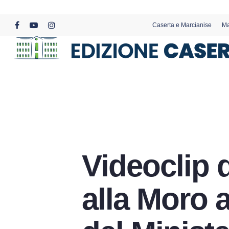
Skip
to
Caserta e Marcianise
Ma
main
facebook
youtube
instagram
content
Videoclip 
alla Moro a