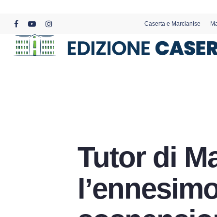
Skip
to
Caserta e Marcianise
Ma
main
facebook
youtube
instagram
content
Tutor di M
l’ennesimo