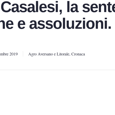
Casalesi, la sent
e e assoluzioni.
embre 2019
Agro Aversano e Litorale
,
Cronaca