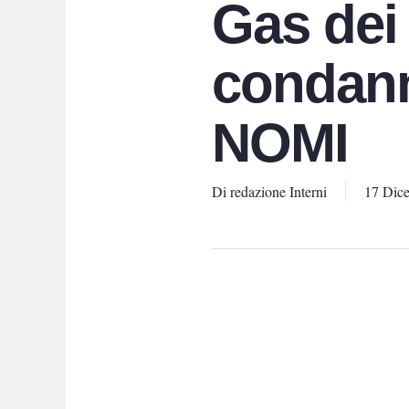
Gas dei 
condann
NOMI
Di
redazione Interni
17 Dic