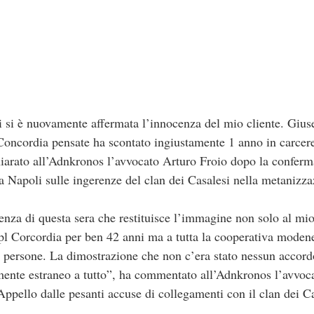
 si è nuovamente affermata l’innocenza del mio cliente. Giu
Concordia pensate ha scontato ingiustamente 1 anno in carcere 
hiarato all’Adnkronos l’avvocato Arturo Froio dopo la conferm
a Napoli sulle ingerenze del clan dei Casalesi nella metanizza
tenza di questa sera che restituisce l’immagine non solo al mi
Cpl Corcordia per ben 42 anni ma a tutta la cooperativa moden
0 persone. La dimostrazione che non c’era stato nessun accord
mente estraneo a tutto”, ha commentato all’Adnkronos l’avvoc
 Appello dalle pesanti accuse di collegamenti con il clan dei Ca