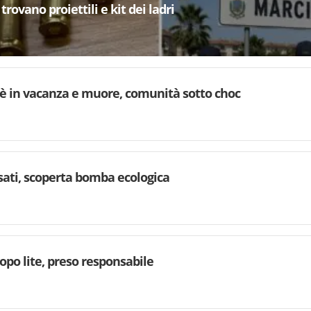
trovano proiettili e kit dei ladri
è in vacanza e muore, comunità sotto choc
rsati, scoperta bomba ecologica
dopo lite, preso responsabile