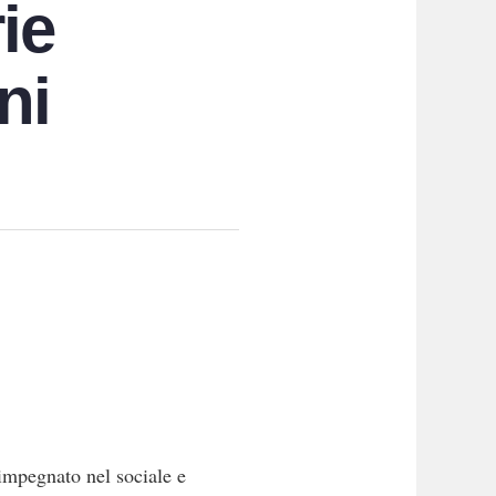
ie
ni
 impegnato nel sociale e