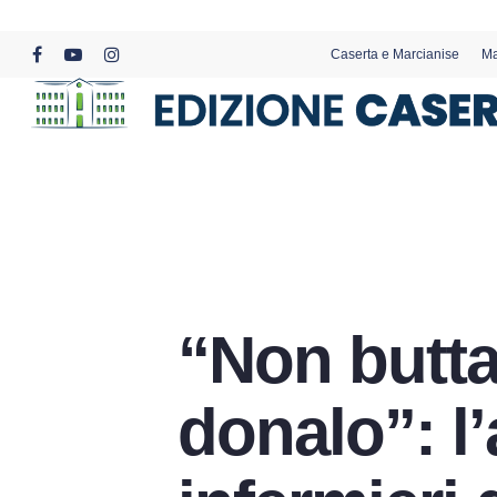
Skip
to
Caserta e Marcianise
Ma
main
facebook
youtube
instagram
content
“Non butta
donalo”: l’