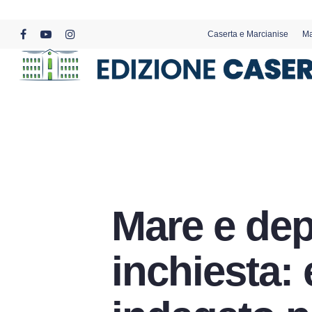
Skip
to
Caserta e Marcianise
Ma
main
facebook
youtube
instagram
content
Mare e dep
inchiesta: