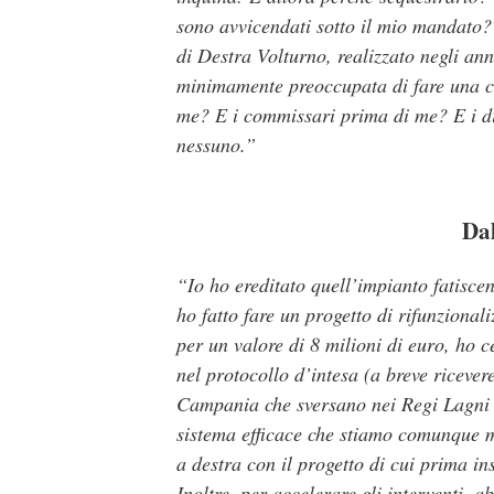
sono avvicendati sotto il mio mandato? 
di Destra Volturno, realizzato negli an
minimamente preoccupata di fare una co
me? E i commissari prima di me? E i dir
nessuno.”
Dal
“Io ho ereditato quell’impianto fatisc
ho fatto fare un progetto di rifunzional
per un valore di 8 milioni di euro, ho 
nel protocollo d’intesa (a breve riceve
Campania che sversano nei Regi Lagni s
sistema efficace che stiamo comunque m
a destra con il progetto di cui prima i
Inoltre, per accelerare gli interventi, 