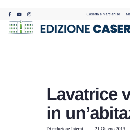
Skip
to
Caserta e Marcianise
Ma
main
facebook
youtube
instagram
content
Lavatrice 
in un’abita
Di
redazione Interni
21 Giugno 2019