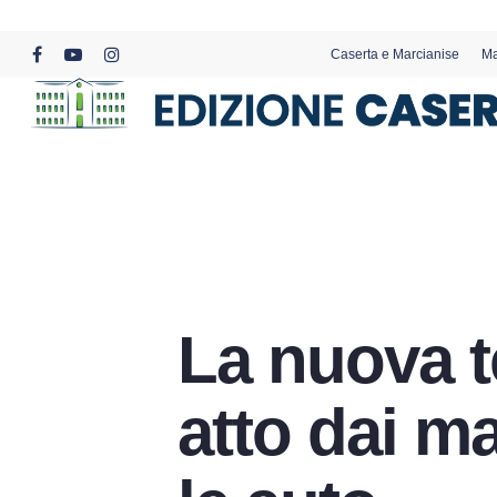
Skip
to
Caserta e Marcianise
Ma
main
facebook
youtube
instagram
content
La nuova t
atto dai ma