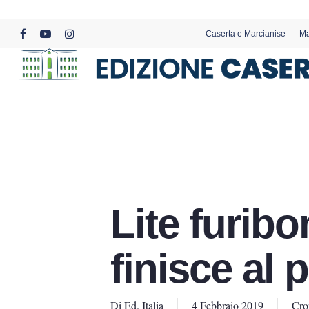
Skip
to
Caserta e Marcianise
Ma
main
facebook
youtube
instagram
content
Lite furib
finisce al
Di
Ed. Italia
4 Febbraio 2019
Cro