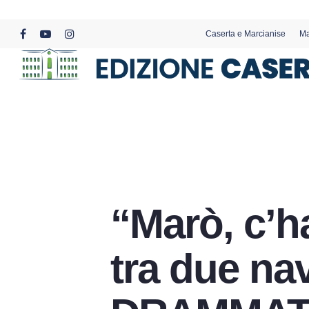
Skip
to
Caserta e Marcianise
Ma
main
facebook
youtube
instagram
content
“Marò, c’ha
tra due na