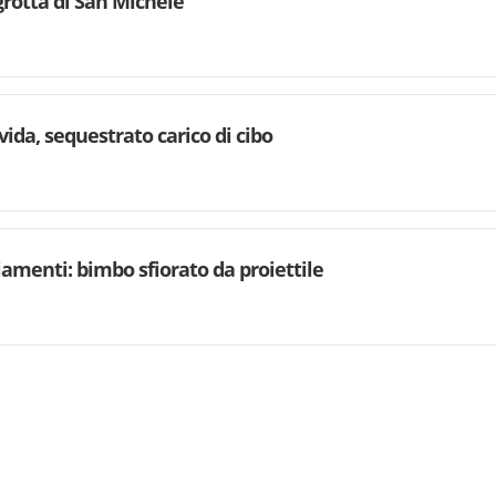
grotta di San Michele
ovida, sequestrato carico di cibo
iamenti: bimbo sfiorato da proiettile