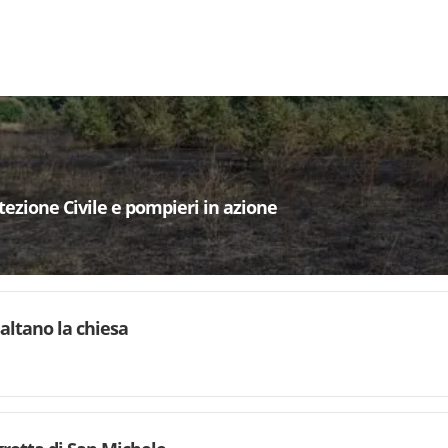
ezione Civile e pompieri in azione
saltano la chiesa