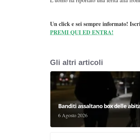
L’uomo ha riportato una ferita alla front
Un click e sei sempre informato! Iscr
PREMI QUI ED ENTRA!
Gli altri articoli
Banditi assaltano box delle abita
6 Agosto 2026