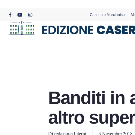
Skip
to
Caserta e Marcianise
Ma
main
facebook
youtube
instagram
content
Banditi in 
altro supe
Di
redazione Interni
3 Novembre 2018