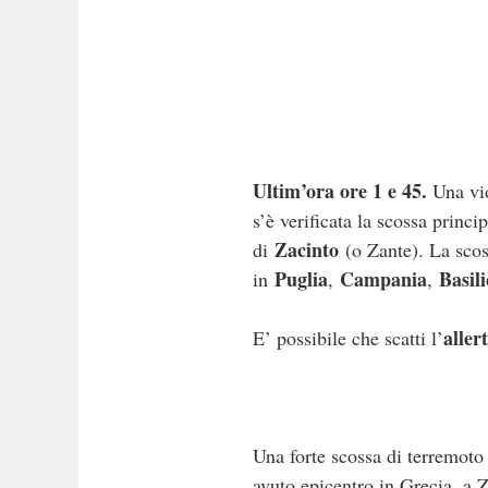
Ultim’ora ore 1 e 45.
Una vio
s’è verificata la scossa princi
Zacinto
di
(o Zante). La scoss
Puglia
Campania
Basili
in
,
,
aller
E’ possibile che scatti l’
Una forte scossa di terremoto 
avuto epicentro in Grecia, a Z