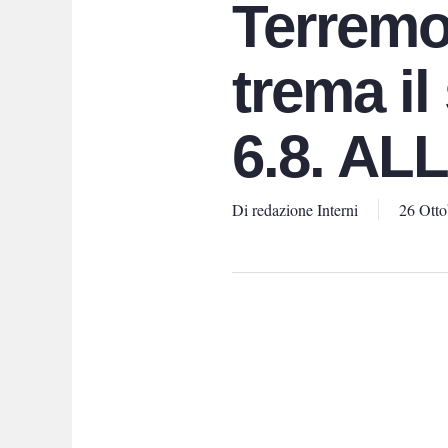
Terremo
trema il
6.8. A
Di
redazione Interni
26 Otto