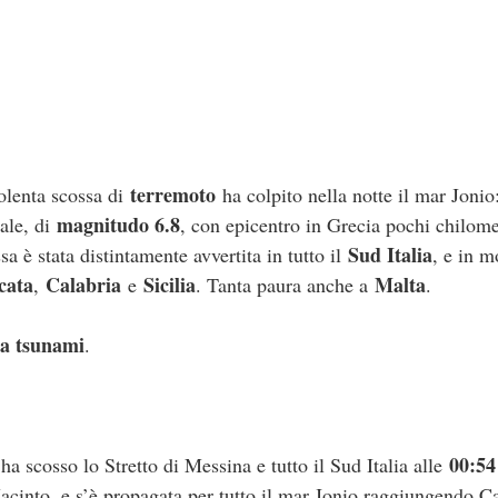
terremoto
lenta scossa di
ha colpito nella notte il mar Jonio
magnitudo 6.8
pale, di
, con epicentro in Grecia pochi chilomet
Sud Italia
a è stata distintamente avvertita in tutto il
, e in m
cata
Calabria
Sicilia
Malta
,
e
. Tanta paura anche a
.
ta tsunami
.
00:54
ha scosso lo Stretto di Messina e tutto il Sud Italia alle
acinto, e s’è propagata per tutto il mar Jonio raggiungendo Cal