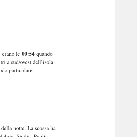
00:54
: erano le
quando
ri a sud/ovest dell’isola
odo particolare
della notte. La scossa ha
abria, Sicilia, Puglia,