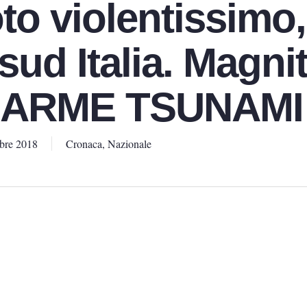
to violentissimo,
 sud Italia. Magn
LLARME TSUNAMI
bre 2018
Cronaca
,
Nazionale