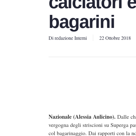
calciatori e
bagarini
Di
redazione Interni
22 Ottobre 2018
Nazionale (Alessia Aulicino).
Dalle cha
vergogna degli striscioni su Superga pa
col bagarinaggio. Dai rapporti con la nd