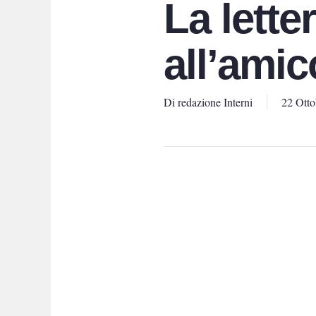
La lette
all’amic
Di
redazione Interni
22 Otto