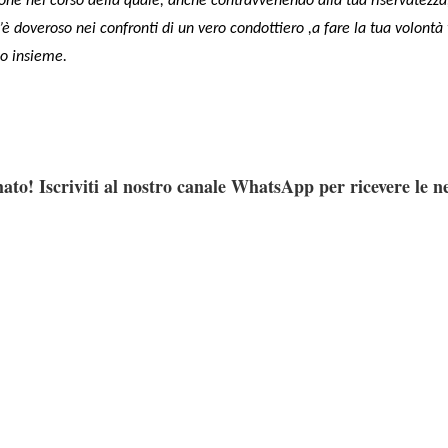
one nel corso della quale, anche contravvenendo alla tua riservatezza,
m’è doveroso nei confronti di un vero condottiero ,a fare la tua volont
so insieme.
ato! Iscriviti al nostro canale WhatsApp per ricevere le n