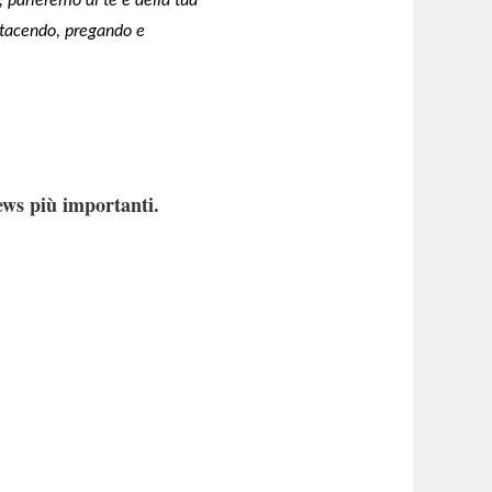
 parleremo di te e della tua
à tacendo, pregando e
ews più importanti.