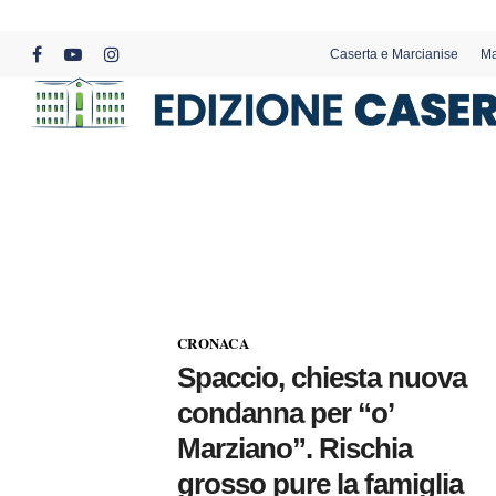
Skip
to
Caserta e Marcianise
Ma
main
facebook
youtube
instagram
content
CRONACA
Spaccio, chiesta nuova
condanna per “o’
Marziano”. Rischia
grosso pure la famiglia