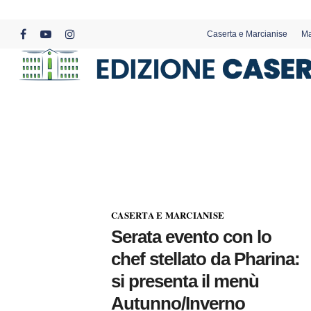
Skip
to
Caserta e Marcianise
Ma
main
facebook
youtube
instagram
content
CASERTA E MARCIANISE
Serata evento con lo
chef stellato da Pharina:
si presenta il menù
Autunno/Inverno