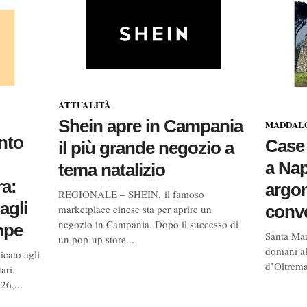
ATTUALITÀ
Shein apre in Campania
MADDALO
nto
Case 
il più grande negozio a
a Nap
tema natalizio
a:
argo
REGIONALE – SHEIN, il famoso
agli
conv
marketplace cinese sta per aprire un
negozio in Campania. Dopo il successo di
mpe
Santa Mar
un pop-up store...
domani al
cato agli
d’Oltrema
ari.
26,...