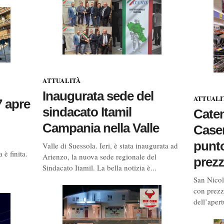
ATTUALITÀ
Inaugurata sede del
ATTUALI
 apre
sindacato Itamil
Caten
Campania nella Valle
Case
punto
Valle di Suessola. Ieri, è stata inaugurata ad
 finita.
Arienzo, la nuova sede regionale del
prezzi
Sindacato Itamil. La bella notizia è...
San Nicola
con prezz
dell’apert