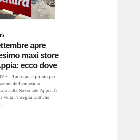
TÀ
settembre apre
esimo maxi store
Appia: ecco dove
E – Tutto quasi pronto per
azione dell’ennesimo
ato sulla Nazionale Appia. È
a volta l’insegna Lidl che
.