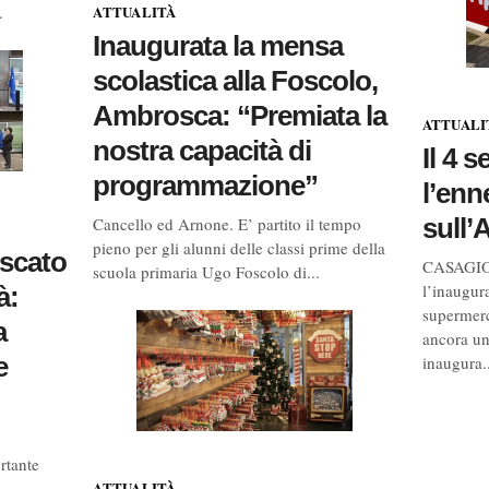
ATTUALITÀ
.
Inaugurata la mensa
scolastica alla Foscolo,
Ambrosca: “Premiata la
ATTUALI
nostra capacità di
Il 4 
programmazione”
l’enn
sull’
Cancello ed Arnone. E’ partito il tempo
pieno per gli alunni delle classi prime della
iscato
CASAGIOV
scuola primaria Ugo Foscolo di...
l’inaugur
à:
supermerc
a
ancora un
e
inaugura..
rtante
ATTUALITÀ