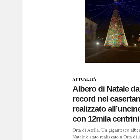
ATTUALITÀ
Albero di Natale da
record nel caserta
realizzato all’uncin
con 12mila centrini
Orta di Atella. Un gigantesco albe
Natale è stato realizzato a Orta di A