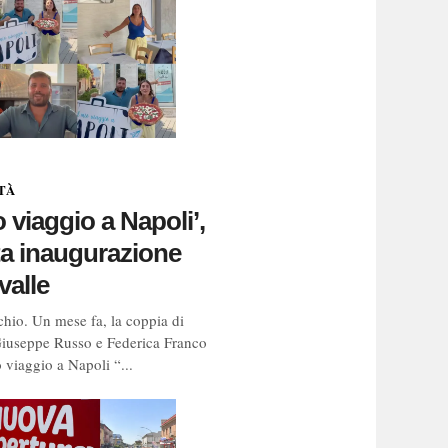
TÀ
io viaggio a Napoli’,
ta inaugurazione
valle
hio. Un mese fa, la coppia di
iuseppe Russo e Federica Franco
 viaggio a Napoli “...