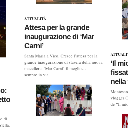
ATTUALITÀ
Attesa per la grande
inaugurazione di ‘Mar
Carni’
ATTUALI
Santa Maria a Vico. Cresce l’attesa per la
‘Il m
grande inaugurazione di stasera della nuova
macelleria ‘Mar Carni’ il meglio…
fissa
sempre in via...
nella 
no:
Montesarc
vlogger G
etto
de “Il mio
ro di
tella.