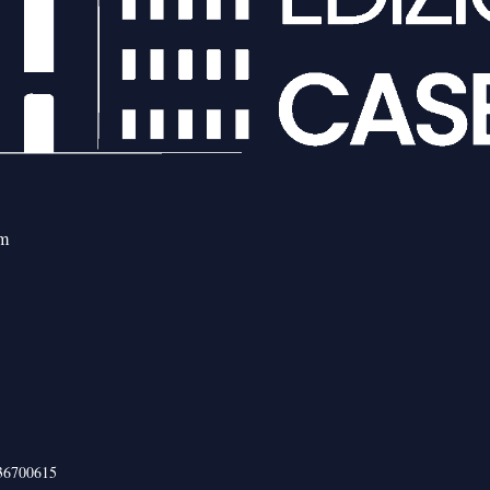
om
436700615