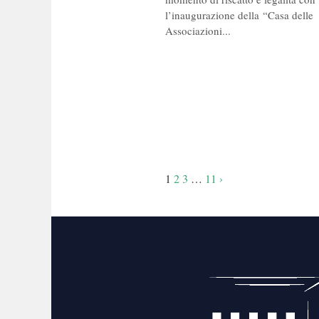
l’inaugurazione della “Casa delle
Associazioni...
Navigazione
1
2
3
…
11
›
articoli