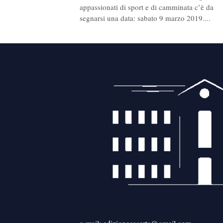
appassionati di sport e di camminata c’è da
segnarsi una data: sabato 9 marzo 2019....