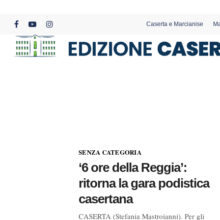
Skip
to
Caserta e Marcianise
Ma
main
facebook
youtube
instagram
content
SENZA CATEGORIA
‘6 ore della Reggia’:
ritorna la gara podistica
casertana
CASERTA (Stefania Mastroianni). Per gli