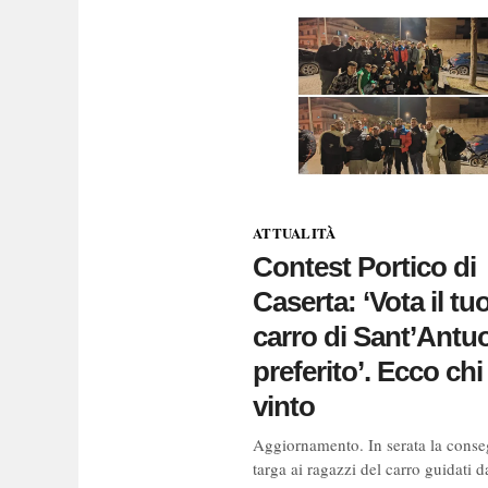
ATTUALITÀ
Contest Portico di
Caserta: ‘Vota il tu
carro di Sant’Antu
preferito’. Ecco chi
vinto
Aggiornamento. In serata la conse
targa ai ragazzi del carro guidati d