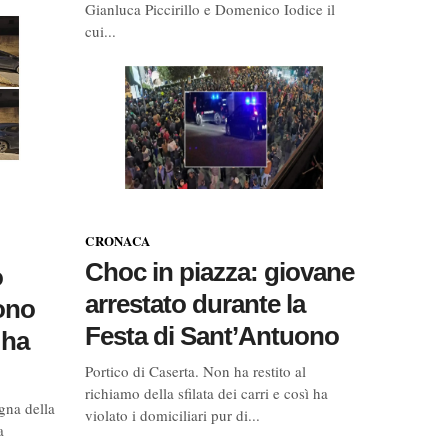
Gianluca Piccirillo e Domenico Iodice il
cui...
CRONACA
Choc in piazza: giovane
o
arrestato durante la
ono
Festa di Sant’Antuono
 ha
Portico di Caserta. Non ha restito al
richiamo della sfilata dei carri e così ha
gna della
violato i domiciliari pur di...
a