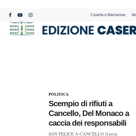
Skip
to
Caserta e Marcianise
Ma
main
facebook
youtube
instagram
content
POLITICA
Scempio di rifiuti a
Cancello, Del Monaco a
caccia dei responsabili
SAN FELICE A CANCELLO (Lucia