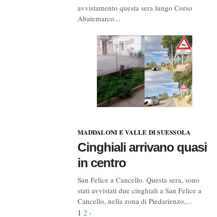
avvistamento questa sera lungo Corso
Abatemarco...
MADDALONI E VALLE DI SUESSOLA
Cinghiali arrivano quasi
in centro
San Felice a Cancello. Questa sera, sono
stati avvistati due cinghiali a San Felice a
Cancello, nella zona di Piedarienzo,...
Navigazione
1
2
›