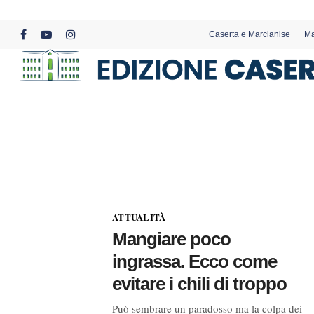
Skip
to
Caserta e Marcianise
Ma
main
facebook
youtube
instagram
content
ATTUALITÀ
Mangiare poco
ingrassa. Ecco come
evitare i chili di troppo
Può sembrare un paradosso ma la colpa dei