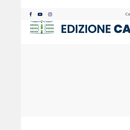
Skip
to
Ca
main
facebook
youtube
instagram
content