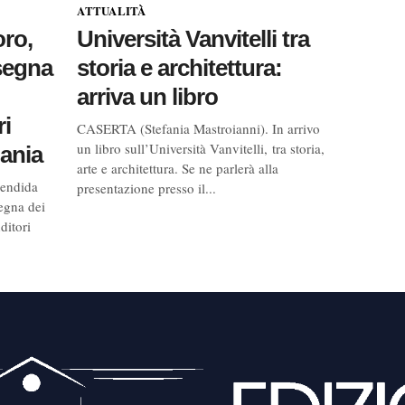
ATTUALITÀ
oro,
Università Vanvitelli tra
segna
storia e architettura:
arriva un libro
ri
CASERTA (Stefania Mastroianni). In arrivo
un libro sull’Università Vanvitelli, tra storia,
pania
arte e architettura. Se ne parlerà alla
lendida
presentazione presso il...
egna dei
ditori