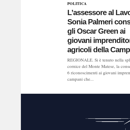
POLITICA
L’assessore al Lav
Sonia Palmeri con
gli Oscar Green ai
giovani imprendito
agricoli della Cam
REGIONALE. Si è tenuto nella sp
cornice del Monte Matese, la cons
6 riconoscimenti ai giovani impren
campani che...