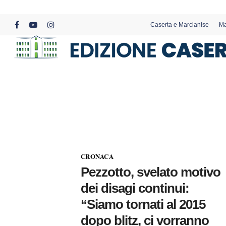
Skip
to
Caserta e Marcianise
Ma
main
facebook
youtube
instagram
content
CRONACA
Pezzotto, svelato motivo
dei disagi continui:
“Siamo tornati al 2015
dopo blitz, ci vorranno