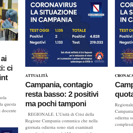
 ai
: ci
CRONAC
ATTUALITÀ
int
Camp
Campania, contagio
quota
resta basso: 2 positivi
uola
ma pochi tamponi
da questa
Regionale
n docente
Campania 
REGIONALE. L’Unità di Crisi della
odierna s
Regione Campania comunica che nella
complessi
giornata odierna sono stati esaminati