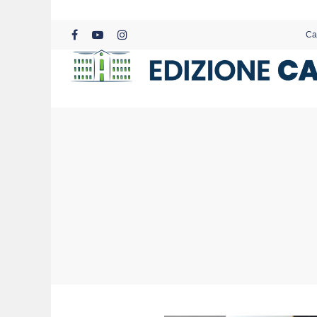
Skip
to
Ca
main
facebook
youtube
instagram
content