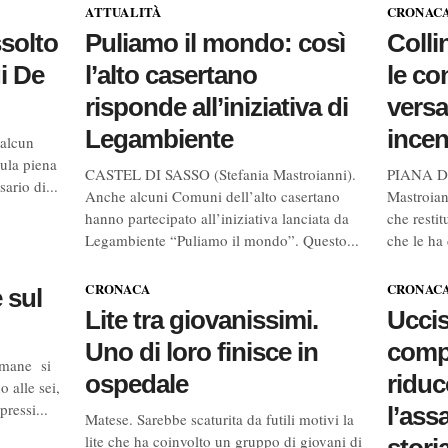
ATTUALITÀ
CRONAC
ssolto
Puliamo il mondo: così
Colli
i De
l’alto casertano
le co
risponde all’iniziativa di
versa
Legambiente
ince
 alcun
ula piena
CASTEL DI SASSO (Stefania Mastroianni).
PIANA D
ario di...
Anche alcuni Comuni dell’alto casertano
Mastroian
hanno partecipato all’iniziativa lanciata da
che resti
Legambiente “Puliamo il mondo”. Questo...
che le ha
CRONACA
CRONAC
 sul
Lite tra giovanissimi.
Uccis
Uno di loro finisce in
comp
mmane si
ospedale
riduc
 alle sei,
pressi...
l’ass
Matese. Sarebbe scaturita da futili motivi la
lite che ha coinvolto un gruppo di giovani di