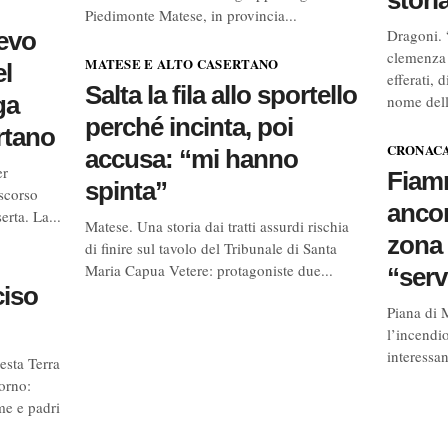
stori
Piedimonte Matese, in provincia...
Dragoni. 
evo
clemenza n
MATESE E ALTO CASERTANO
el
efferati, 
Salta la fila allo sportello
ga
nome dell
perché incinta, poi
ertano
CRONAC
accusa: “mi hanno
er
Fiamm
spinta”
 scorso
ancor
erta. La...
Matese. Una storia dai tratti assurdi rischia
zona 
di finire sul tavolo del Tribunale di Santa
Maria Capua Vetere: protagoniste due...
“serv
ciso
Piana di 
l’incendio
interessan
esta Terra
orno:
me e padri