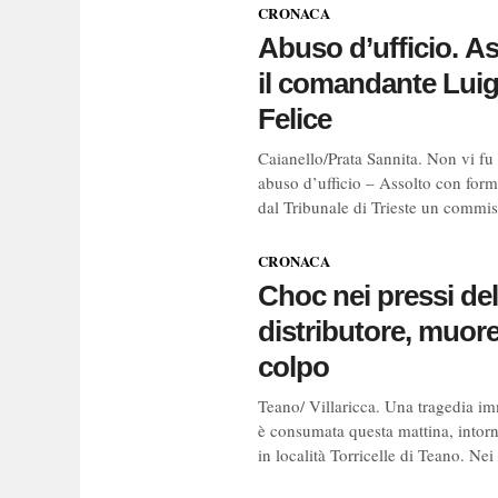
CRONACA
Abuso d’ufficio. A
il comandante Luig
Felice
Caianello/Prata Sannita. Non vi fu
abuso d’ufficio – Assolto con form
dal Tribunale di Trieste un commiss
CRONACA
Choc nei pressi del
distributore, muore
colpo
Teano/ Villaricca. Una tragedia i
è consumata questa mattina, intorno
in località Torricelle di Teano. Nei 