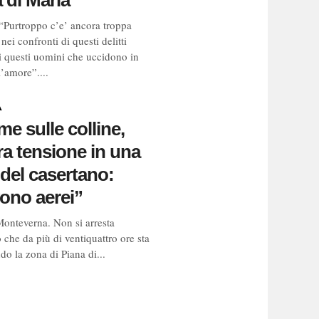
a di Maria
“Purtroppo c’e’ ancora troppa
ei confronti di questi delitti
di questi uomini che uccidono in
’amore”....
A
e sulle colline,
a tensione in una
del casertano:
ono aerei”
Monteverna. Non si arresta
 che da più di ventiquattro ore sta
do la zona di Piana di...