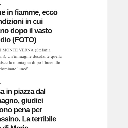
A
ne in fiamme, ecco
ndizioni in cui
no dopo il vasto
ndio (FOTO)
I MONTE VERNA (Stefania
ni). Un’immagine desolante quella
tuisce la montagna dopo l’incendio
 dominate lunedì...
A
a in piazza dal
agno, giudici
ono pena per
assino. La terribile