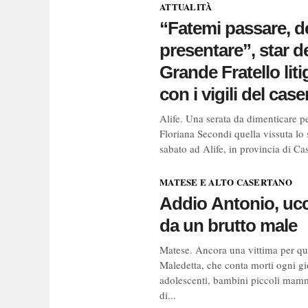
ATTUALITÀ
“Fatemi passare, d
presentare”, star d
Grande Fratello liti
con i vigili del cas
Alife. Una serata da dimenticare p
Floriana Secondi quella vissuta lo
sabato ad Alife, in provincia di Cas
MATESE E ALTO CASERTANO
Addio Antonio, uc
da un brutto male
Matese. Ancora una vittima per qu
Maledetta, che conta morti ogni gi
adolescenti, bambini piccoli mam
di...