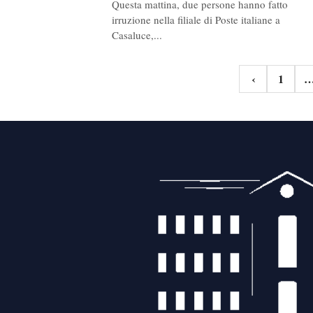
Questa mattina, due persone hanno fatto
irruzione nella filiale di Poste italiane a
Casaluce,...
Navigazione
‹
1
articoli